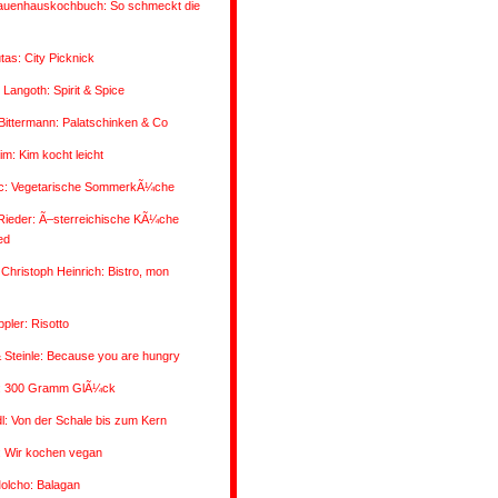
auenhauskochbuch: So schmeckt die
utas: City Picknick
 Langoth: Spirit & Spice
/Bittermann: Palatschinken & Co
im: Kim kocht leicht
vic: Vegetarische SommerkÃ¼che
Rieder: Ã–sterreichische KÃ¼che
ed
Christoph Heinrich: Bistro, mon
pler: Risotto
 Steinle: Because you are hungry
: 300 Gramm GlÃ¼ck
: Von der Schale bis zum Kern
: Wir kochen vegan
olcho: Balagan