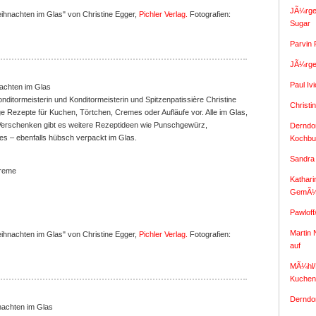
JÃ¼rge
hnachten im Glas" von Christine Egger,
Pichler Verlag.
Fotografien:
Sugar
Parvin 
JÃ¼rge
Paul Iv
achten im Glas
onditormeisterin und Konditormeisterin und Spitzenpatissière Christine
Christi
fige Rezepte für Kuchen, Törtchen, Cremes oder Aufläufe vor. Alle im Glas,
 Verschenken gibt es weitere Rezeptideen wie Punschgewürz,
Derndor
s – ebenfalls hübsch verpackt im Glas.
Kochbu
Sandra
Creme
Kathari
GemÃ¼
Pawloff
Martin 
hnachten im Glas" von Christine Egger,
Pichler Verlag.
Fotografien:
auf
MÃ¼hl/P
Kuchen
Derndor
achten im Glas