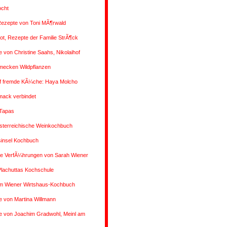
ocht
Rezepte von Toni MÃ¶rwald
rot, Rezepte der Familie StrÃ¶ck
 von Christine Saahs, Nikolaihof
mecken Wildpflanzen
uf fremde KÃ¼che: Haya Molcho
ack verbindet
 Tapas
sterreichische Weinkochbuch
insel Kochbuch
 VerfÃ¼hrungen von Sarah Wiener
Plachuttas Kochschule
m Wiener Wirtshaus-Kochbuch
 von Martina Willmann
e von Joachim Gradwohl, Meinl am