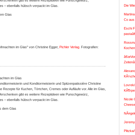
 Verschenken gibt es weitere Rezeptideen wie Punschgewürz,
Die Wi
s – ebenfalls hübsch verpackt im Glas.
Martina
dem Glas
Co aus
Eschi F
pastaâ
Rossma
hnachten im Glas" von Christine Egger,
Pichler Verlag.
Fotografien:
Koche
â€œVon
Zeiten
Alexan
KÃ¼ch
achten im Glas
onditormeisterin und Konditormeisterin und Spitzenpatissière Christine
Lovrek
fige Rezepte für Kuchen, Törtchen, Cremes oder Aufläufe vor. Alle im Glas,
KÃ¶rpe
 Verschenken gibt es weitere Rezeptideen wie Punschgewürz,
Nicole
s – ebenfalls hübsch verpackt im Glas.
Chees
us dem Glas
NÃ¤gel
Jeremy 
Plitzka