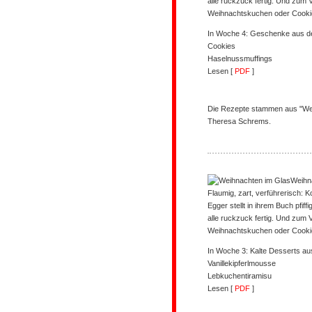
alle ruckzuck fertig. Und zum
Weihnachtskuchen oder Cookie
In Woche 4: Geschenke aus 
Cookies
Haselnussmuffings
Lesen [
PDF
]
Die Rezepte stammen aus "Wei
Theresa Schrems.
Weihn
Flaumig, zart, verführerisch: K
Egger stellt in ihrem Buch pfif
alle ruckzuck fertig. Und zum
Weihnachtskuchen oder Cookie
In Woche 3: Kalte Desserts a
Vanillekipferlmousse
Lebkuchentiramisu
Lesen [
PDF
]