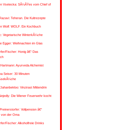
n Vsetecka: SÃ¼ÃŸes vom Chief of
Razavi: Teheran. Die Kultrezepte
n Wolf: WOLF. Ein Kochbuch
ic: Vegetarische WinterkÃ¼che
ne Egger: Weihnachten im Glas
fer/Fischer: Honig â€“ Das
ch
 Hartmann: Ayurveda Alchemist
na Seiser: 30 Minuten
sekÃ¼che
/Jahanbekloo: Vinzirast Mittendrin
Nejedly: Die Wiener Feuerwehr kocht
reinerstorfer: Vollpension â€“
 von der Oma
fer/Fischer: Alkoholfreie Drinks