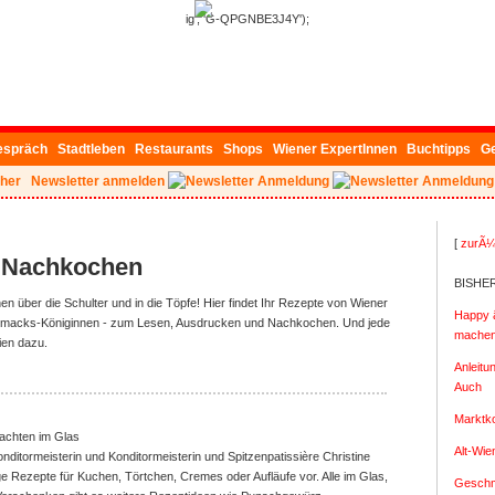
ig', 'G-QPGNBE3J4Y');
espräch
Stadtleben
Restaurants
Shops
Wiener ExpertInnen
Buchtipps
G
her
Newsletter anmelden
[
zurÃ¼
 Nachkochen
BISHE
 über die Schulter und in die Töpfe!
Hier findet Ihr Rezepte von Wiener
Happy â
acks-Königinnen - zum Lesen, Ausdrucken und Nachkochen. Und jede
machen 
en dazu.
Anleitu
Auch
Marktk
achten im Glas
Alt-Wi
onditormeisterin und Konditormeisterin und Spitzenpatissière Christine
fige Rezepte für Kuchen, Törtchen, Cremes oder Aufläufe vor. Alle im Glas,
Geschm