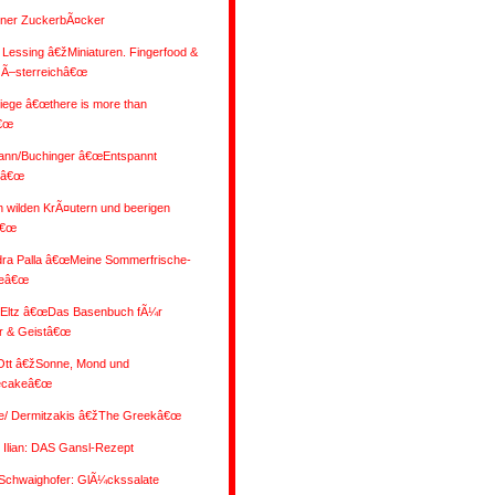
ener ZuckerbÃ¤cker
 Lessing â€žMiniaturen. Fingerfood &
 Ã–sterreichâ€œ
iege â€œthere is more than
€œ
nn/Buchinger â€œEntspannt
nâ€œ
 wilden KrÃ¤utern und beerigen
â€œ
dra Palla â€œMeine Sommerfrische-
eâ€œ
/Eltz â€œDas Basenbuch fÃ¼r
r & Geistâ€œ
 Ott â€žSonne, Mond und
ecakeâ€œ
e/ Dermitzakis â€žThe Greekâ€œ
Ilian: DAS Gansl-Rezept
/Schwaighofer: GlÃ¼ckssalate