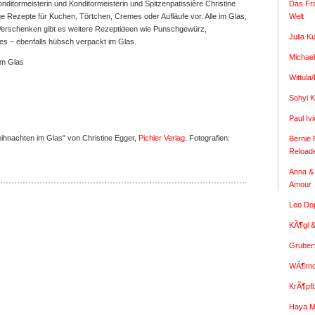
Das Fr
onditormeisterin und Konditormeisterin und Spitzenpatissière Christine
Welt
fige Rezepte für Kuchen, Törtchen, Cremes oder Aufläufe vor. Alle im Glas,
 Verschenken gibt es weitere Rezeptideen wie Punschgewürz,
Julia K
s – ebenfalls hübsch verpackt im Glas.
Michael
im Glas
Wittula
Sohyi K
Paul I
hnachten im Glas" von Christine Egger,
Pichler Verlag.
Fotografien:
Bernie 
Reload
Anna & 
Amour
Leo Dop
KÃ¶gl &
Gruber
WÃ¶rndl
KrÃ¶pfl
Haya M