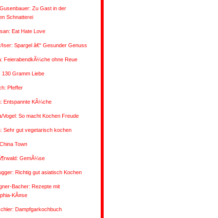
Gusenbauer: Zu Gast in der
n Schnatterei
san: Eat Hate Love
/Iser: Spargel â€“ Gesunder Genuss
a: FeierabendkÃ¼che ohne Reue
: 130 Gramm Liebe
ch: Pfeffer
g: Entspannte KÃ¼che
a/Vogel: So macht Kochen Freude
 Sehr gut vegetarisch kochen
 China Town
Ã¶rwald: GemÃ¼se
ugger: Richtig gut asiatisch Kochen
gner-Bacher: Rezepte mit
lphia-KÃ¤se
oschler: Dampfgarkochbuch