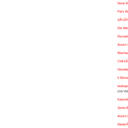
Neue W
Pat's B
SÃ¼ÃŸe
Die Wi
Rezept
Austro G
Wachaue
Chili k
Himmlis
5 Elem
Iwahap
(mit Vi
Kaiser
Senta 
Austro 
Nieder