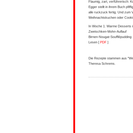
Flaumig, zart, verführerisch: K
Egger stellt in ihrem Buch pfif
alle ruckzuck fertig. Und zum
Weihnachtskuchen oder Cookie
In Woche 1: Warme Desserts 
Zwetschken-Mohn-Auflauf
Birnen-Nougat-Soufflépudding
Lesen [
PDF
]
Die Rezepte stammen aus "Wei
Theresa Schrems.