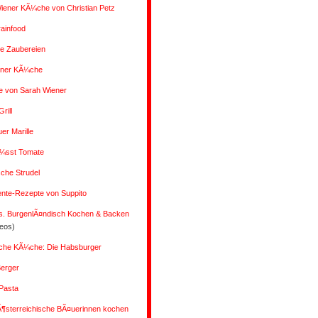
iener KÃ¼che von Christian Petz
rainfood
 Zaubereien
ener KÃ¼che
e von Sarah Wiener
rill
r Marille
Ã¼sst Tomate
che Strudel
ente-Rezepte von Suppito
s. BurgenlÃ¤ndisch Kochen & Backen
deos)
liche KÃ¼che: Die Habsburger
Berger
Pasta
Ã¶sterreichische BÃ¤uerinnen kochen