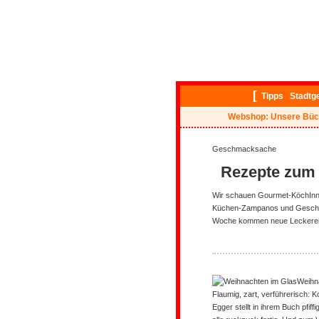
[
Tipps
Stadtg
Webshop: Unsere Büc
Geschmacksache
Rezepte zum
Wir schauen Gourmet-KöchInnen
Küchen-Zampanos und Geschm
Woche kommen neue Leckerei
Weihn
Flaumig, zart, verführerisch: K
Egger stellt in ihrem Buch pfif