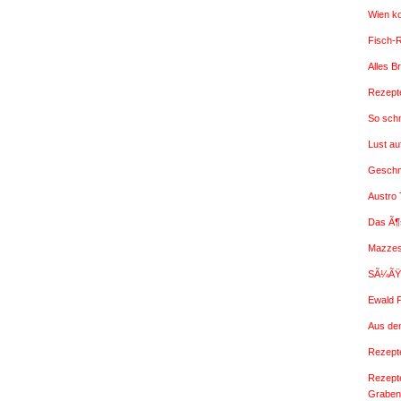
Wien k
Fisch-
Alles B
Rezepte
So sch
Lust a
Geschm
Austro
Das Ã¶
Mazzes
SÃ¼ÃŸe
Ewald 
Aus de
Rezepte
Rezept
Graben