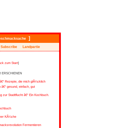
]
eschmacksache
Subscribe
Landpartie
ck zum Start
]
R ERSCHIENEN
€“ Rezepte, die mich glÃ¼cklich
â€“ gesund, einfach, gut
ng zur Stadtflucht â€“ Ein Kochbuch.
ochbuch
ener KÃ¼che
acksrevolution Fermentieren