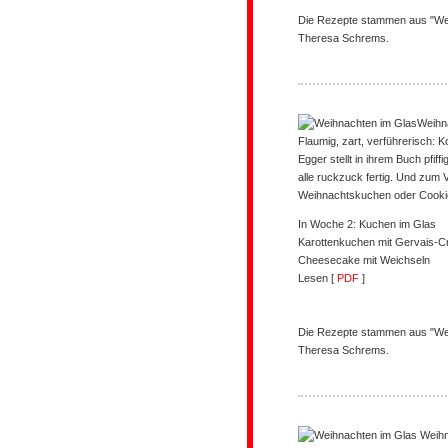
Die Rezepte stammen aus "Wei
Theresa Schrems.
Weihn
Flaumig, zart, verführerisch: K
Egger stellt in ihrem Buch pfif
alle ruckzuck fertig. Und zum
Weihnachtskuchen oder Cookie
In Woche 2: Kuchen im Glas
Karottenkuchen mit Gervais-
Cheesecake mit Weichseln
Lesen [
PDF
]
Die Rezepte stammen aus "Wei
Theresa Schrems.
Weihn