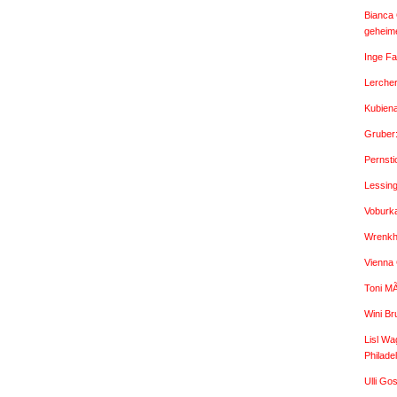
Bianca 
geheime
Inge Fa
Lercher
Kubien
Gruber
Pernsti
Lessin
Voburk
Wrenkh:
Vienna
Toni M
Wini Br
Lisl Wa
Philade
Ulli G