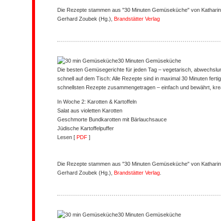
Die Rezepte stammen aus "30 Minuten Gemüseküche" von
Kathari
Gerhard Zoubek (Hg.),
Brandstätter Verlag
30 Minuten Gemüseküche
Die besten Gemüsegerichte für jeden Tag – vegetarisch, abwechslun
schnell auf dem Tisch: Alle Rezepte sind in maximal 30 Minuten fertig
schnellsten Rezepte zusammengetragen – einfach und bewährt, kreat
In Woche 2: Karotten & Kartoffeln
Salat aus violetten Karotten
Geschmorte Bundkarotten mit Bärlauchsauce
Jüdische Kartoffelpuffer
Lesen [
PDF
]
Die Rezepte stammen aus "30 Minuten Gemüseküche" von
Kathari
Gerhard Zoubek (Hg.),
Brandstätter Verlag
.
30 Minuten Gemüseküche