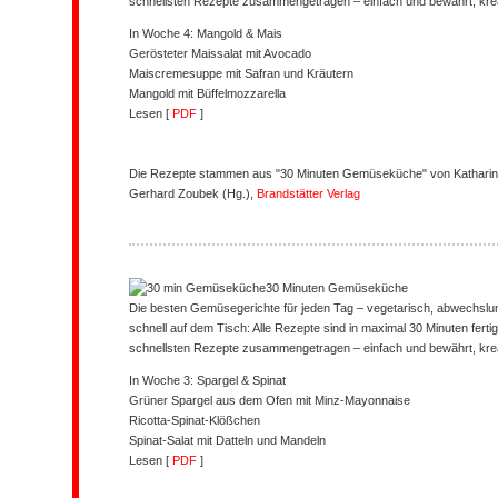
schnellsten Rezepte zusammengetragen – einfach und bewährt, kreat
In Woche 4: Mangold & Mais
Gerösteter Maissalat mit Avocado
Maiscremesuppe mit Safran und Kräutern
Mangold mit Büffelmozzarella
Lesen [
PDF
]
Die Rezepte stammen aus "30 Minuten Gemüseküche" von
Kathari
Gerhard Zoubek (Hg.),
Brandstätter Verlag
30 Minuten Gemüseküche
Die besten Gemüsegerichte für jeden Tag – vegetarisch, abwechslun
schnell auf dem Tisch: Alle Rezepte sind in maximal 30 Minuten fertig
schnellsten Rezepte zusammengetragen – einfach und bewährt, kreat
In Woche 3: Spargel & Spinat
Grüner Spargel aus dem Ofen mit Minz-Mayonnaise
Ricotta-Spinat-Klößchen
Spinat-Salat mit Datteln und Mandeln
Lesen [
PDF
]