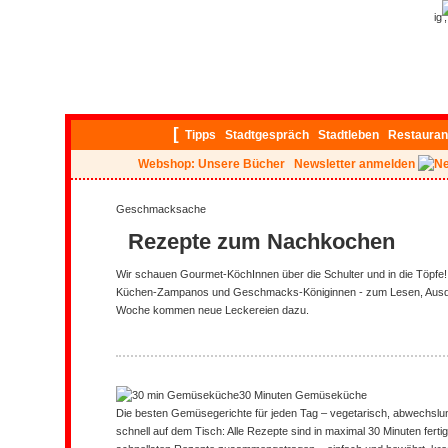
ig
[
Tipps
Stadtgespräch
Stadtleben
Restauran
Webshop: Unsere Bücher
Newsletter anmelden
Geschmacksache
Rezepte zum Nachkochen
Wir schauen Gourmet-KöchInnen über die Schulter und in die Töpfe!
Küchen-Zampanos und Geschmacks-Königinnen - zum Lesen, Ausd
Woche kommen neue Leckereien dazu.
30 Minuten Gemüseküche
Die besten Gemüsegerichte für jeden Tag – vegetarisch, abwechslun
schnell auf dem Tisch: Alle Rezepte sind in maximal 30 Minuten fertig