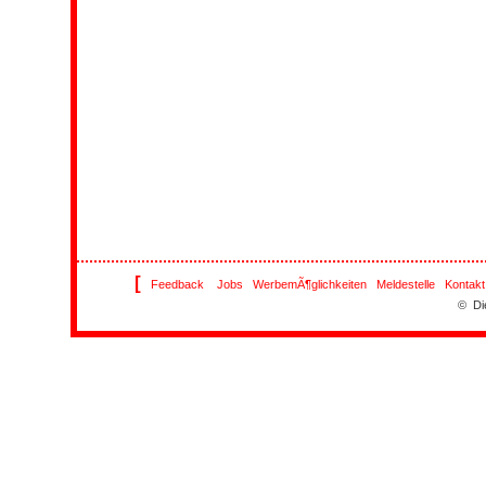
[
Feedback
Jobs
WerbemÃ¶glichkeiten
Meldestelle
Kontakt
© Di