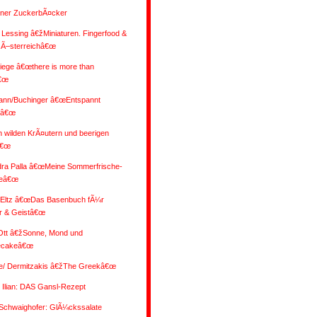
ener ZuckerbÃ¤cker
 Lessing â€žMiniaturen. Fingerfood &
 Ã–sterreichâ€œ
iege â€œthere is more than
€œ
nn/Buchinger â€œEntspannt
nâ€œ
 wilden KrÃ¤utern und beerigen
â€œ
dra Palla â€œMeine Sommerfrische-
eâ€œ
/Eltz â€œDas Basenbuch fÃ¼r
r & Geistâ€œ
 Ott â€žSonne, Mond und
ecakeâ€œ
e/ Dermitzakis â€žThe Greekâ€œ
Ilian: DAS Gansl-Rezept
/Schwaighofer: GlÃ¼ckssalate