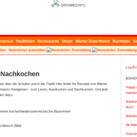
ig', 'G-QPGNBE3J4Y');
espräch
Stadtleben
Restaurants
Shops
Wiener ExpertInnen
Buchtipps
G
her
Newsletter anmelden
[
zurÃ¼
 Nachkochen
BISHE
 über die Schulter und in die Töpfe!
Hier findet Ihr Rezepte von Wiener
Happy â
acks-Königinnen - zum Lesen, Ausdrucken und Nachkochen. Und jede
machen 
en dazu.
Anleitu
Auch
Niederösterreichische Bäuerinnen
Marktk
Alt-Wi
hfleisch (Bild)
Geschm