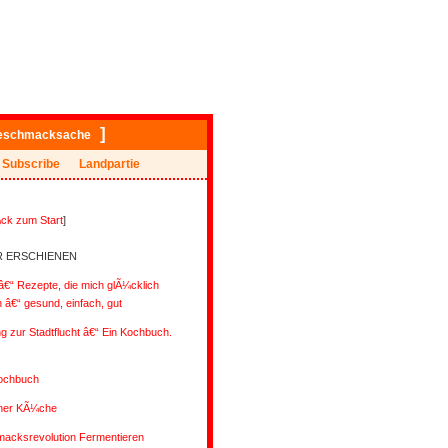
]
eschmacksache
Subscribe
Landpartie
ck zum Start
]
R ERSCHIENEN
€“ Rezepte, die mich glÃ¼cklich
â€“ gesund, einfach, gut
ng zur Stadtflucht â€“ Ein Kochbuch.
ochbuch
ener KÃ¼che
acksrevolution Fermentieren