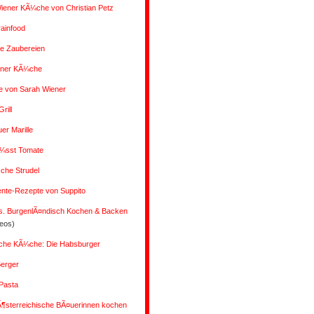
iener KÃ¼che von Christian Petz
rainfood
 Zaubereien
ener KÃ¼che
e von Sarah Wiener
rill
r Marille
Ã¼sst Tomate
che Strudel
ente-Rezepte von Suppito
s. BurgenlÃ¤ndisch Kochen & Backen
deos)
liche KÃ¼che: Die Habsburger
Berger
Pasta
Ã¶sterreichische BÃ¤uerinnen kochen