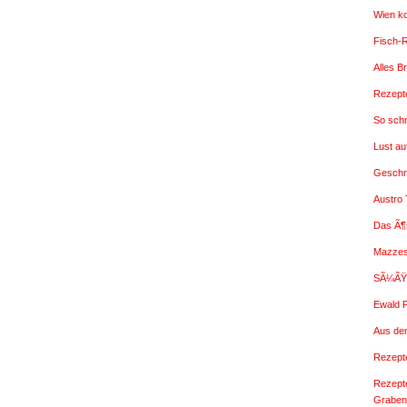
Wien k
Fisch-
Alles B
Rezepte
So sch
Lust a
Geschm
Austro
Das Ã¶
Mazzes
SÃ¼ÃŸe
Ewald 
Aus de
Rezepte
Rezept
Graben