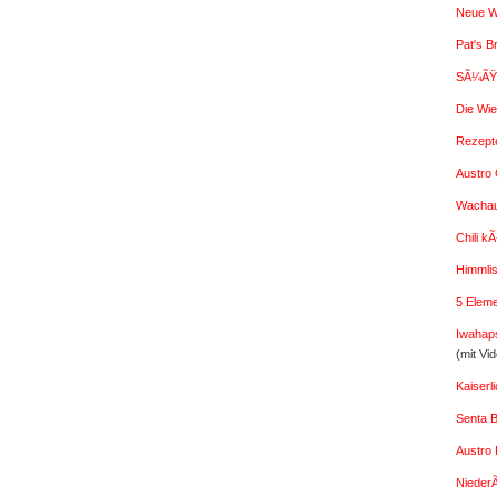
Neue W
Pat's B
SÃ¼ÃŸe
Die Wi
Rezept
Austro G
Wachaue
Chili k
Himmlis
5 Elem
Iwahap
(mit Vi
Kaiser
Senta 
Austro 
Nieder