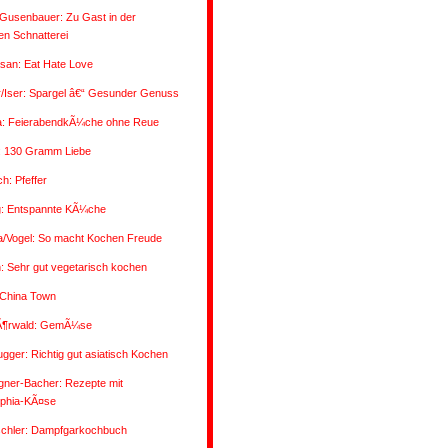
Gusenbauer: Zu Gast in der
n Schnatterei
san: Eat Hate Love
/Iser: Spargel â€“ Gesunder Genuss
a: FeierabendkÃ¼che ohne Reue
: 130 Gramm Liebe
ch: Pfeffer
g: Entspannte KÃ¼che
a/Vogel: So macht Kochen Freude
 Sehr gut vegetarisch kochen
 China Town
Ã¶rwald: GemÃ¼se
ugger: Richtig gut asiatisch Kochen
gner-Bacher: Rezepte mit
lphia-KÃ¤se
oschler: Dampfgarkochbuch