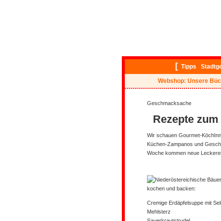
[
Tipps
Stadtg
Webshop: Unsere Büc
Geschmacksache
Rezepte zum
Wir schauen Gourmet-KöchInnen
Küchen-Zampanos und Geschm
Woche kommen neue Leckerei
kochen und backen:
Cremige Erdäpfelsuppe mit Selc
Mehlsterz
Sauerkrautstrudel