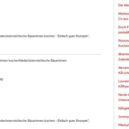
Die Wi
Martina
Co aus
Eschi F
pastaâ
derösterreichische Bäuerinnen kochen - Einfach gute Rezepte",
Rossma
Koche
â€œVon
Zeiten
Niederösterreichische Bäuerinnen
Alexan
KÃ¼ch
ld)
Lovrek
KÃ¶rpe
Nicole
Chees
NÃ¤gel
Jeremy 
derösterreichische Bäuerinnen kochen - Einfach gute Rezepte",
Plitzka