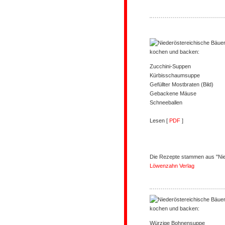
kochen und backen:
Zucchini-Suppen
Kürbisschaumsuppe
Gefüllter Mostbraten (Bild)
Gebackene Mäuse
Schneeballen
Lesen [
PDF
]
Die Rezepte stammen aus "Nie
Löwenzahn Verlag
kochen und backen:
Würzige Bohnensuppe