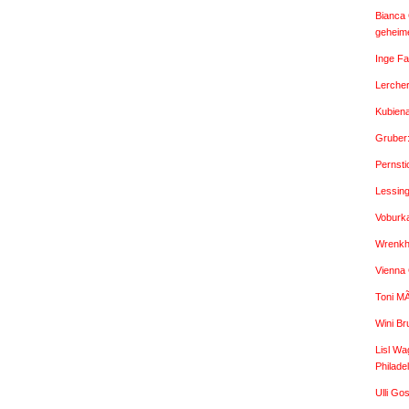
Bianca 
geheime
Inge Fa
Lercher
Kubien
Gruber
Pernsti
Lessin
Voburk
Wrenkh:
Vienna
Toni M
Wini Br
Lisl Wa
Philade
Ulli G