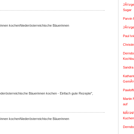
JÃ¼rge
Sugar
Parvin 
Niederösterreichische Bäuerinnen
JÃ¼rge
Paul Iv
Christi
Derndor
Kochbu
Sandra
Kathari
GemÃ¼
Pawloff
derösterreichische Bäuerinnen kochen - Einfach gute Rezepte",
Martin 
auf
MÃ¼hl/P
Kuchen
Niederösterreichische Bäuerinnen
Derndor