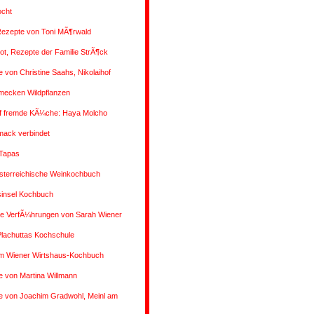
ocht
Rezepte von Toni MÃ¶rwald
rot, Rezepte der Familie StrÃ¶ck
 von Christine Saahs, Nikolaihof
mecken Wildpflanzen
uf fremde KÃ¼che: Haya Molcho
ack verbindet
 Tapas
sterreichische Weinkochbuch
insel Kochbuch
 VerfÃ¼hrungen von Sarah Wiener
Plachuttas Kochschule
m Wiener Wirtshaus-Kochbuch
 von Martina Willmann
e von Joachim Gradwohl, Meinl am