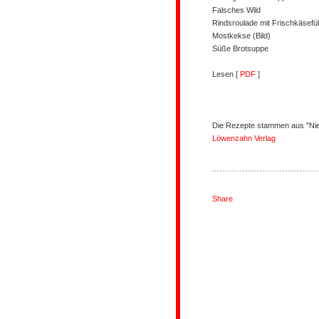
Falsches Wild
Rindsroulade mit Frischkäsefül
Mostkekse (Bild)
Süße Brotsuppe
Lesen [
PDF
]
Die Rezepte stammen aus "Nie
Löwenzahn Verlag
Share