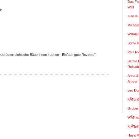
Das Fr
Welt
le
Julia K
Michael
Wittula
Sohyi K
Paul I
derösterreichische Bäuerinnen kochen - Einfach gute Rezepte",
Bernie 
Reload
Anna & 
Amour
Leo Dop
KÃ¶gl &
Gruber
WÃ¶rndl
KrÃ¶pfl
Haya M