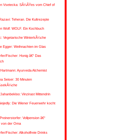
n Vsetecka: SÃ¼ÃŸes vom Chief of
Razavi: Teheran. Die Kultrezepte
n Wolf: WOLF. Ein Kochbuch
ic: Vegetarische WinterkÃ¼che
ne Egger: Weihnachten im Glas
fer/Fischer: Honig â€“ Das
ch
 Hartmann: Ayurveda Alchemist
na Seiser: 30 Minuten
sekÃ¼che
/Jahanbekloo: Vinzirast Mittendrin
Nejedly: Die Wiener Feuerwehr kocht
reinerstorfer: Vollpension â€“
 von der Oma
fer/Fischer: Alkoholfreie Drinks