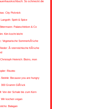
auenhauskochbuch: So schmeckt die
utas: City Picknick
 Langoth: Spirit & Spice
/Bittermann: Palatschinken & Co
im: Kim kocht leicht
vic: Vegetarische SommerkÃ¼che
Rieder: Ã–sterreichische KÃ¼che
ed
Christoph Heinrich: Bistro, mon
pler: Risotto
 Steinle: Because you are hungry
: 300 Gramm GlÃ¼ck
: Von der Schale bis zum Kern
: Wir kochen vegan
olcho: Balagan