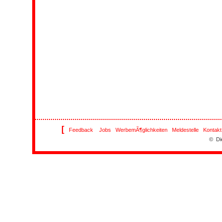
[
Feedback
Jobs
WerbemÃ¶glichkeiten
Meldestelle
Kontakt
© Di