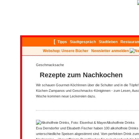
[
Tipps
Stadtgespräch
Stadtleben
Restauran
Webshop: Unsere Bücher
Newsletter anmelden
Geschmacksache
Rezepte zum Nachkochen
Wir schauen Gourmet-KöchInnen über die Schulter und in die Töpfe!
Küchen-Zampanos und Geschmacks-Königinnen - zum Lesen, Ausd
Woche kommen neue Leckereien dazu.
Alkoholfreie Drinks
Eva Derndorfer und Elisabeth Fischer haben 100 alkoholfreie Drinks e
unterschiedliche Speisen abgestimmt sind. Vom perfekten Drink zum 