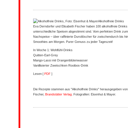
Alkoholfreie Drinks
Eva Derndorfer und Elisabeth Fischer haben 100 alkoholfreie Drinks e
unterschiedliche Speisen abgestimmt sind. Vom perfekten Drink zum 
Nachspeise – über raffinierte Durstlöscher für zwischendurch bis 
Smoothies am Morgen. Purer Genuss zu jeder Tageszeit!
In Woche 1: Wohlfühl-Drinks
Quitten-Earl-Grey
Mango-Lassi mit Orangenblütenwasser
Vanillisierter Zwetschken Rooibos-Drink
Lesen [
PDF
]
Die Rezepte stammen aus "Alkoholfreie Drinks" herausgegeben von 
Fischer,
Brandstätter Verlag
. Fotografien: Eisenhut & Mayer.