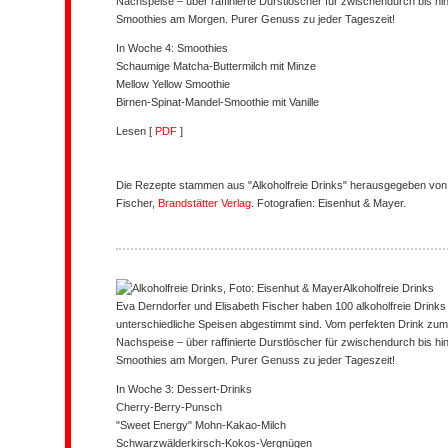
Nachspeise – über raffinierte Durstlöscher für zwischendurch bis 
Smoothies am Morgen. Purer Genuss zu jeder Tageszeit!
In Woche 4: Smoothies
Schaumige Matcha-Buttermilch mit Minze
Mellow Yellow Smoothie
Birnen-Spinat-Mandel-Smoothie mit Vanille
Lesen [
PDF
]
Die Rezepte stammen aus "Alkoholfreie Drinks" herausgegeben von 
Fischer,
Brandstätter Verlag
. Fotografien: Eisenhut & Mayer.
Alkoholfreie Drinks
Eva Derndorfer und Elisabeth Fischer haben 100 alkoholfreie Drinks e
unterschiedliche Speisen abgestimmt sind. Vom perfekten Drink zum 
Nachspeise – über raffinierte Durstlöscher für zwischendurch bis 
Smoothies am Morgen. Purer Genuss zu jeder Tageszeit!
In Woche 3: Dessert-Drinks
Cherry-Berry-Punsch
"Sweet Energy" Mohn-Kakao-Milch
Schwarzwälderkirsch-Kokos-Vergnügen