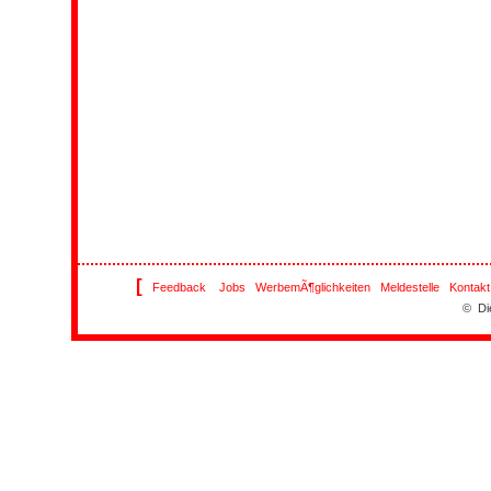
[
Feedback
Jobs
WerbemÃ¶glichkeiten
Meldestelle
Kontakt
© Di