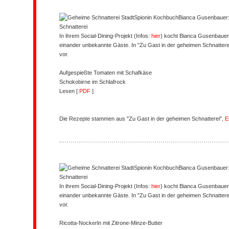
Bianca Gusenbauer:
Schnatterei
In ihrem Social-Dining-Projekt (Infos:
hier
) kocht Bianca Gusenbauer
einander unbekannte Gäste. In "Zu Gast in der geheimen Schnatterei
vor.
Aufgespießte Tomaten mit Schafkäse
Schokobirne im Schlafrock
Lesen [
PDF
]
Die Rezepte stammen aus "Zu Gast in der geheimen Schnatterei",
E
Bianca Gusenbauer:
Schnatterei
In ihrem Social-Dining-Projekt (Infos:
hier
) kocht Bianca Gusenbauer
einander unbekannte Gäste. In "Zu Gast in der geheimen Schnatterei
vor.
Ricotta-Nockerln mit Zitrone-Minze-Butter