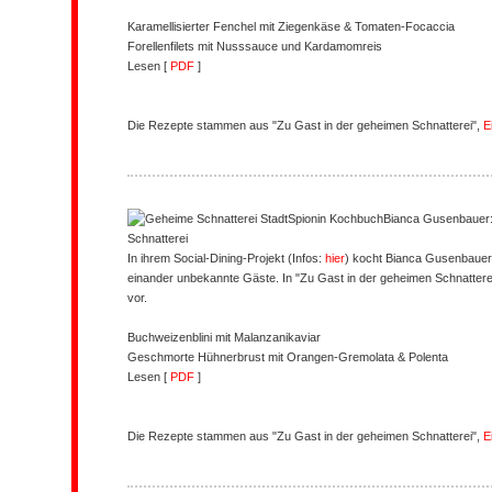
Karamellisierter Fenchel mit Ziegenkäse & Tomaten-Focaccia
Forellenfilets mit Nusssauce und Kardamomreis
Lesen [
PDF
]
Die Rezepte stammen aus "Zu Gast in der geheimen Schnatterei",
E
Bianca Gusenbauer:
Schnatterei
In ihrem Social-Dining-Projekt (Infos:
hier
) kocht Bianca Gusenbauer
einander unbekannte Gäste. In "Zu Gast in der geheimen Schnatterei
vor.
Buchweizenblini mit Malanzanikaviar
Geschmorte Hühnerbrust mit Orangen-Gremolata & Polenta
Lesen [
PDF
]
Die Rezepte stammen aus "Zu Gast in der geheimen Schnatterei",
E