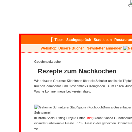
ig
[
Tipps
Stadtgespräch
Stadtleben
Restauran
Webshop: Unsere Bücher
Newsletter anmelden
Geschmacksache
Rezepte zum Nachkochen
Wir schauen Gourmet-KöchInnen über die Schulter und in die Töpfe!
Küchen-Zampanos und Geschmacks-Königinnen - zum Lesen, Ausd
Woche kommen neue Leckereien dazu.
Bianca Gusenbauer:
Schnatterei
In ihrem Social-Dining-Projekt (Infos:
hier
) kocht Bianca Gusenbauer
einander unbekannte Gäste. In "Zu Gast in der geheimen Schnatterei
vor.