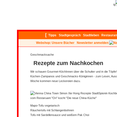
ig
[
Tipps
Stadtgespräch
Stadtleben
Restauran
Webshop: Unsere Bücher
Newsletter anmelden
Geschmacksache
Rezepte zum Nachkochen
Wir schauen Gourmet-KöchInnen über die Schulter und in die Töpfe!
Küchen-Zampanos und Geschmacks-Königinnen - zum Lesen, Ausd
Woche kommen neue Leckereien dazu.
vom Restaruant "On" kocht "Die neue China-Küche"
Mapo-Tofu vegetarisch
Räuchertofu mit Schlangenbohnen
Tofu mit Sardellensauce und weißem Pak Choi