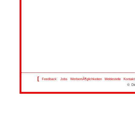
[
Feedback
Jobs
WerbemÃ¶glichkeiten
Meldestelle
Kontakt
© Di