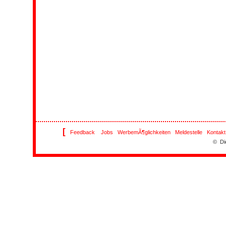
[
Feedback
Jobs
WerbemÃ¶glichkeiten
Meldestelle
Kontakt
© Di