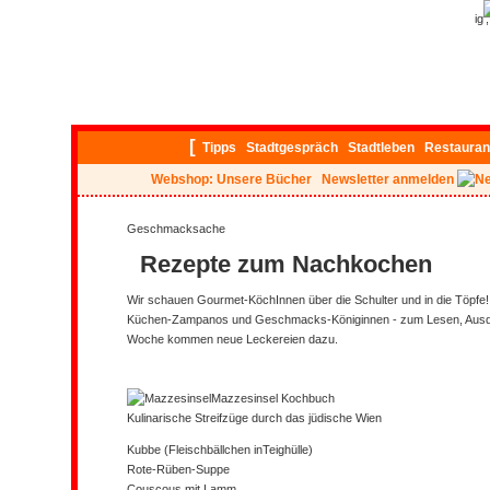
ig
[
Tipps
Stadtgespräch
Stadtleben
Restauran
Webshop: Unsere Bücher
Newsletter anmelden
Geschmacksache
Rezepte zum Nachkochen
Wir schauen Gourmet-KöchInnen über die Schulter und in die Töpfe!
Küchen-Zampanos und Geschmacks-Königinnen - zum Lesen, Ausd
Woche kommen neue Leckereien dazu.
Mazzesinsel
Kochbuch
Kulinarische Streifzüge durch das jüdische Wien
Kubbe (Fleischbällchen inTeighülle)
Rote-Rüben-Suppe
Couscous mit Lamm