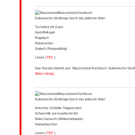
Mazzesinsel
Kochbuch
Kulinarische Streifzüge durch das jüdische Wien
Tscholent mit Gans
Kartoffelkugel
Rogalach
Käsekuchen
Sutlach (Reispudding)
Lesen [
PDF
]
Das Rezept stammt aus "Mazzesinsel Kochbuch: Kulinarische Streif
Metro-Verlag
Mazzesinsel
Kochbuch
Kulinarische Streifzüge durch das jüdische Wien
Knisches (Gefüllte Teigtaschen)
Schaschlik auf israelische Art
Baba Ganusch (Melanzanipaste)
Hamantaschen
Lesen [
PDF
]