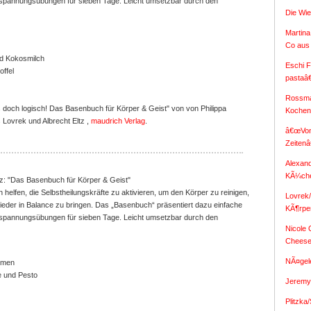
pannungsübungen für sieben Tage. Leicht umsetzbar durch den
Die Wi
Martina
Co aus
nd Kokosmilch
Eschi F
offel
pastaâ
Rossma
doch logisch! Das Basenbuch für Körper & Geist" von von Philippa
Koche
 Lovrek und Albrecht Eltz ,
maudrich Verlag
.
â€œVon
Zeiten
Alexan
KÃ¼ch
tz: "Das Basenbuch für Körper & Geist"
helfen, die Selbstheilungskräfte zu aktivieren, um den Körper zu reinigen,
Lovrek
wieder in Balance zu bringen. Das „Basenbuch“ präsentiert dazu einfache
KÃ¶rpe
pannungsübungen für sieben Tage. Leicht umsetzbar durch den
Nicole
Chees
NÃ¤gel
aumen
 und Pesto
Jeremy 
Plitzka