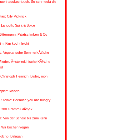
auenhauskochbuch: So schmeckt die
utas: City Picknick
 Langoth: Spirit & Spice
/Bittermann: Palatschinken & Co
im: Kim kocht leicht
vic: Vegetarische SommerkÃ¼che
Rieder: Ã–sterreichische KÃ¼che
ed
Christoph Heinrich: Bistro, mon
pler: Risotto
 Steinle: Because you are hungry
: 300 Gramm GlÃ¼ck
: Von der Schale bis zum Kern
: Wir kochen vegan
olcho: Balagan