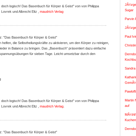
JÃ¼rge
doch logisch! Das Basenbuch für Körper & Geist" von von Philippa
Sugar
 Lovrek und Albrecht Eltz ,
maudrich Verlag
Parvin 
JÃ¼rge
Paul Iv
tz: "Das Basenbuch für Körper & Geist"
helfen, die Selbstheilungskräfte zu aktivieren, um den Körper zu reinigen,
Christi
wieder in Balance zu bringen. Das „Basenbuch“ präsentiert dazu einfache
pannungsübungen für sieben Tage. Leicht umsetzbar durch den
Derndor
Kochbu
Sandra
Kathari
g
GemÃ¼
Pawloff
Martin 
doch logisch! Das Basenbuch für Körper & Geist" von von Philippa
auf
 Lovrek und Albrecht Eltz ,
maudrich Verlag
.
MÃ¼hl/P
Kuchen
Derndor
tz: "Das Basenbuch für Körper & Geist"