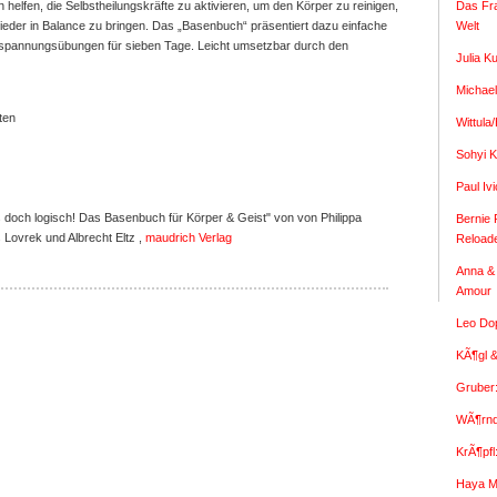
Das Fr
helfen, die Selbstheilungskräfte zu aktivieren, um den Körper zu reinigen,
Welt
wieder in Balance zu bringen. Das „Basenbuch“ präsentiert dazu einfache
pannungsübungen für sieben Tage. Leicht umsetzbar durch den
Julia K
Michael
ten
Wittula
Sohyi K
Paul I
doch logisch! Das Basenbuch für Körper & Geist" von von Philippa
Bernie 
 Lovrek und Albrecht Eltz ,
maudrich Verlag
Reload
Anna & 
Amour
Leo Dop
KÃ¶gl &
Gruber
WÃ¶rndl
KrÃ¶pfl
Haya M