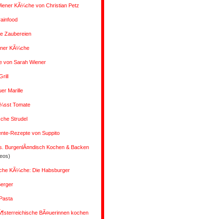
iener KÃ¼che von Christian Petz
rainfood
 Zaubereien
ener KÃ¼che
e von Sarah Wiener
rill
r Marille
Ã¼sst Tomate
che Strudel
ente-Rezepte von Suppito
s. BurgenlÃ¤ndisch Kochen & Backen
deos)
liche KÃ¼che: Die Habsburger
Berger
Pasta
Ã¶sterreichische BÃ¤uerinnen kochen