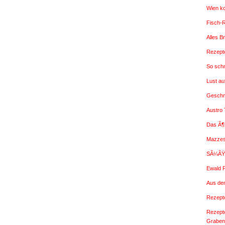
Wien k
Fisch-
Alles B
Rezepte
So sch
Lust a
Geschm
Austro
Das Ã¶
Mazzes
SÃ¼ÃŸe
Ewald 
Aus de
Rezepte
Rezept
Graben