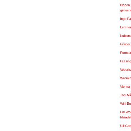
Bianca 
geheime
Inge Fa
Lercher
Kubien
Gruber
Pernsti
Lessin
Voburk
Wrenkh:
Vienna
Toni M
Wini Br
Lisl Wa
Philade
Ulli G