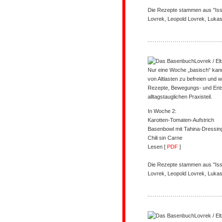
Die Rezepte stammen aus "Iss 
Lovrek, Leopold Lovrek, Lukas
Lovrek / El
Nur eine Woche „basisch“ kann 
von Altlasten zu befreien und 
Rezepte, Bewegungs- und Ents
alltagstauglichen Praxisteil.
In Woche 2:
Karotten-Tomaten-Aufstrich
Basenbowl mit Tahina-Dressin
Chili sin Carne
Lesen [
PDF
]
Die Rezepte stammen aus "Iss 
Lovrek, Leopold Lovrek, Lukas
Lovrek / El