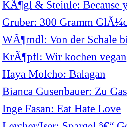
KÃ¶gl & Steinle: Because 
Gruber: 300 Gramm GlÃ¼
WÃ¶rndl: Von der Schale b
KrÃ¶pfl: Wir kochen vegan
Haya Molcho: Balagan
Bianca Gusenbauer: Zu Gast
Inge Fasan: Eat Hate Love
Lercher/Iser: Spargel â€“ 