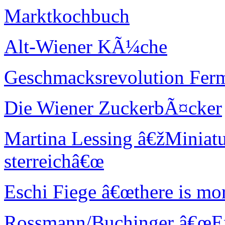
Marktkochbuch
Alt-Wiener KÃ¼che
Geschmacksrevolution Ferm
Die Wiener ZuckerbÃ¤cker
Martina Lessing â€žMiniat
sterreichâ€œ
Eschi Fiege â€œthere is mo
Rossmann/Buchinger â€œE