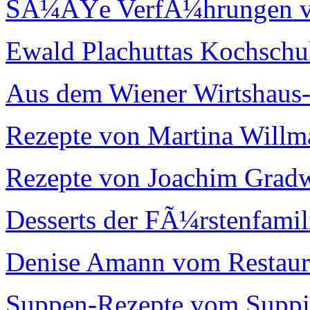
SÃ¼ÃŸe VerfÃ¼hrungen vo
Ewald Plachuttas Kochschu
Aus dem Wiener Wirtshaus
Rezepte von Martina Will
Rezepte von Joachim Grad
Desserts der FÃ¼rstenfamil
Denise Amann vom Restaur
Suppen-Rezepte vom Suppi