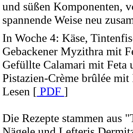
und süßen Komponenten, v
spannende Weise neu zusa
In Woche 4: Käse, Tintenfi
Gebackener Myzithra mit F
Gefüllte Calamari mit Feta
Pistazien-Crème brûlée mit
Lesen [
PDF
]
Die Rezepte stammen aus "
Nägele und Lefteris Dermit