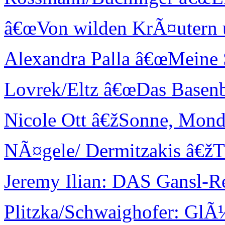
â€œVon wilden KrÃ¤utern 
Alexandra Palla â€œMein
Lovrek/Eltz â€œDas Basen
Nicole Ott â€žSonne, Mon
NÃ¤gele/ Dermitzakis â€ž
Jeremy Ilian: DAS Gansl-R
Plitzka/Schwaighofer: GlÃ