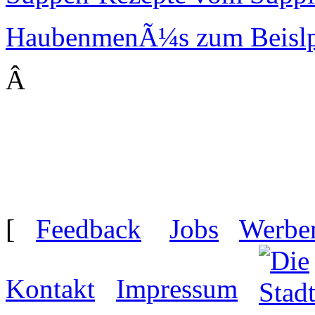
HaubenmenÃ¼s zum Beislp
Â
[
Feedback
Jobs
Werbe
Kontakt
Impressum