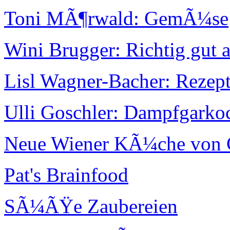
Toni MÃ¶rwald: GemÃ¼se
Wini Brugger: Richtig gut 
Lisl Wagner-Bacher: Rezep
Ulli Goschler: Dampfgarko
Neue Wiener KÃ¼che von C
Pat's Brainfood
SÃ¼ÃŸe Zaubereien