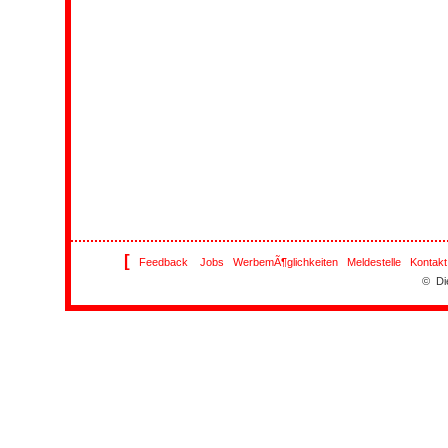
[
Feedback
Jobs
WerbemÃ¶glichkeiten
Meldestelle
Kontakt
© Di