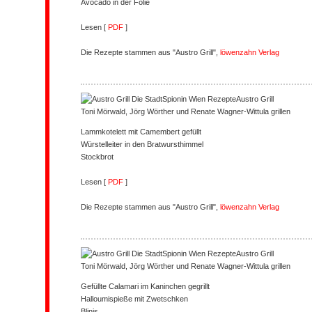
Avocado in der Folie
Lesen [
PDF
]
Die Rezepte stammen aus "Austro Grill",
löwenzahn Verlag
Austro Grill
Toni Mörwald, Jörg Wörther und Renate Wagner-Wittula grillen
Lammkotelett mit Camembert gefüllt
Würstelleiter in den Bratwursthimmel
Stockbrot
Lesen [
PDF
]
Die Rezepte stammen aus "Austro Grill",
löwenzahn Verlag
Austro Grill
Toni Mörwald, Jörg Wörther und Renate Wagner-Wittula grillen
Gefüllte Calamari im Kaninchen gegrillt
Halloumispieße mit Zwetschken
Blinis