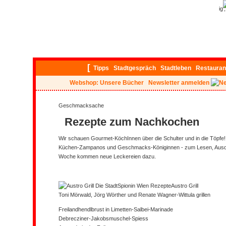
ig
[
Tipps
Stadtgespräch
Stadtleben
Restauran
Webshop: Unsere Bücher
Newsletter anmelden
Geschmacksache
Rezepte zum Nachkochen
Wir schauen Gourmet-KöchInnen über die Schulter und in die Töpfe!
Küchen-Zampanos und Geschmacks-Königinnen - zum Lesen, Ausd
Woche kommen neue Leckereien dazu.
Austro Grill
Toni Mörwald, Jörg Wörther und Renate Wagner-Wittula grillen
Freilandhendlbrust in Limetten-Salbei-Marinade
Debrecziner-Jakobsmuschel-Spiess