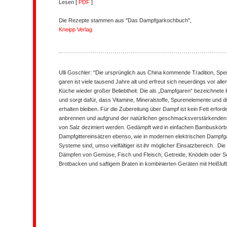
Lesen [
PDF
]
Die Rezepte stammen aus "Das Dampfgarkochbuch",
Kneipp Verlag
Ulli Goschler:
"Die ursprünglich aus China kommende Tradition, Sp
garen ist viele tausend Jahre alt und erfreut sich neuerdings vor al
Küche wieder großer Beliebtheit. Die als „Dampfgaren“ bezeichnet
und sorgt dafür, dass Vitamine, Mineralstoffe, Spurenelemente und
erhalten bleiben. Für die Zubereitung über Dampf ist kein Fett erfor
anbrennen und aufgrund der natürlichen geschmacksverstärkenden
von Salz dezimiert werden. Gedämpft wird in einfachen Bambuskörb
Dampfgittereinsätzen ebenso, wie in modernen elektrischen Dampfgar
Systeme sind, umso vielfältiger ist ihr möglicher Einsatzbereich. Di
Dämpfen von Gemüse, Fisch und Fleisch, Getreide, Knödeln oder So
Brotbacken und saftigem Braten in kombinierten Geräten mit Heißluft 