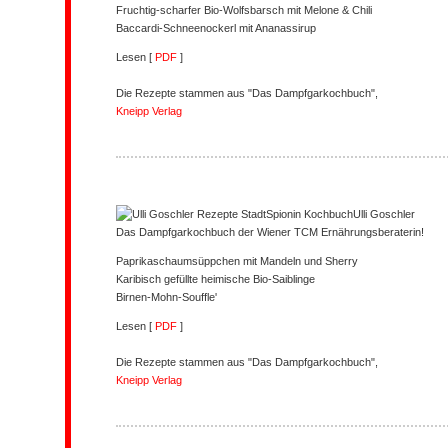
Fruchtig-scharfer Bio-Wolfsbarsch mit Melone & Chili
Baccardi-Schneenockerl mit Ananassirup
Lesen [
PDF
]
Die Rezepte stammen aus "Das Dampfgarkochbuch",
Kneipp Verlag
Ulli Goschler
Das Dampfgarkochbuch der Wiener TCM Ernährungsberaterin!
Paprikaschaumsüppchen mit Mandeln und Sherry
Karibisch gefüllte heimische Bio-Saiblinge
Birnen-Mohn-Souffle'
Lesen [
PDF
]
Die Rezepte stammen aus "Das Dampfgarkochbuch",
Kneipp Verlag