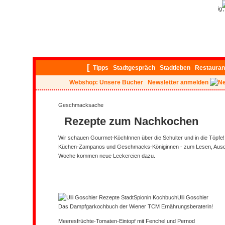
ig
[
Tipps
Stadtgespräch
Stadtleben
Restauran
Webshop: Unsere Bücher
Newsletter anmelden
Geschmacksache
Rezepte zum Nachkochen
Wir schauen Gourmet-KöchInnen über die Schulter und in die Töpfe!
Küchen-Zampanos und Geschmacks-Königinnen - zum Lesen, Ausd
Woche kommen neue Leckereien dazu.
Ulli Goschler
Das Dampfgarkochbuch der Wiener TCM Ernährungsberaterin!
Meeresfrüchte-Tomaten-Eintopf mit Fenchel und Pernod