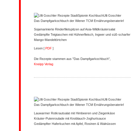
Ulli Goschler
Das Dampfgarkochbuch der Wiener TCM Ernährungsberaterin!
Sojamarinierte Rinderfiletspitzen auf Asia-Wildkräutersalat
Gedämpfte Teigtaschen mit Hühnerfleisch, Ingwer und süß-scharfer 
Mango-Mandeltörtchen
Lesen [
PDF
]
Die Rezepte stammen aus "Das Dampfgarkochbuch",
Kneipp Verlag
Ulli Goschler
Das Dampfgarkochbuch der Wiener TCM Ernährungsberaterin!
Lauwarmer Rotkrautsalat mit Himbeeren und Ziegenkäse
Kräuter-Putenroulade mit Knoblauch-Joghurtsauce
Gedämpfter Haferkuchen mit Apfel, Rosinen & Walnüssen