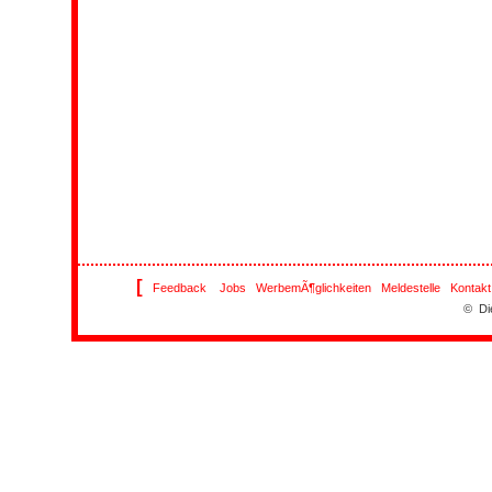
[
Feedback
Jobs
WerbemÃ¶glichkeiten
Meldestelle
Kontakt
© Di