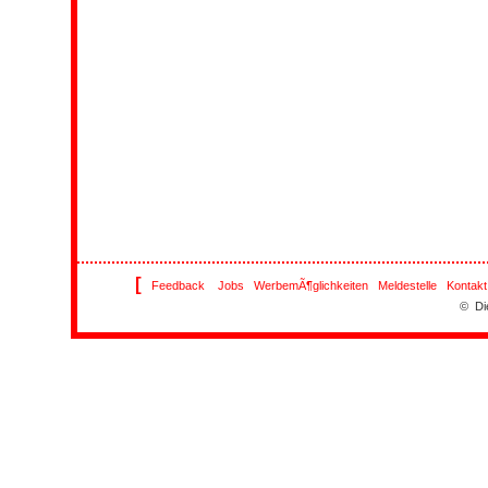
[
Feedback
Jobs
WerbemÃ¶glichkeiten
Meldestelle
Kontakt
© Di