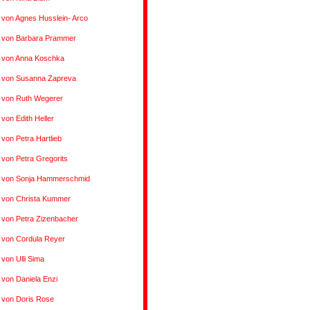
 von Agnes Husslein- Arco
s von Barbara Prammer
s von Anna Koschka
s von Susanna Zapreva
s von Ruth Wegerer
 von Edith Heller
 von Petra Hartlieb
 von Petra Gregorits
s von Sonja Hammerschmid
s von Christa Kummer
 von Petra Zizenbacher
 von Cordula Reyer
 von Ulli Sima
 von Daniela Enzi
 von Doris Rose