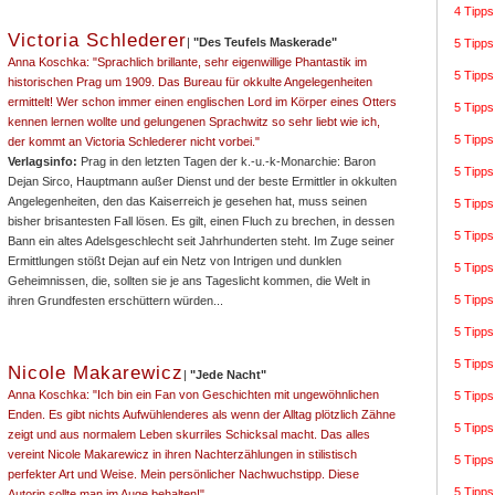
4 Tipps
Victoria Schlederer
|
"Des Teufels Maskerade"
5 Tipps
Anna Koschka: "Sprachlich brillante, sehr eigenwillige Phantastik im
5 Tipps
historischen Prag um 1909. Das Bureau für okkulte Angelegenheiten
ermittelt! Wer schon immer einen englischen Lord im Körper eines Otters
5 Tipps
kennen lernen wollte und gelungenen Sprachwitz so sehr liebt wie ich,
5 Tipps
der kommt an Victoria Schlederer nicht vorbei."
Verlagsinfo:
Prag in den letzten Tagen der k.-u.-k-Monarchie: Baron
5 Tipps
Dejan Sirco, Hauptmann außer Dienst und der beste Ermittler in okkulten
Angelegenheiten, den das Kaiserreich je gesehen hat, muss seinen
5 Tipps
bisher brisantesten Fall lösen. Es gilt, einen Fluch zu brechen, in dessen
5 Tipps
Bann ein altes Adelsgeschlecht seit Jahrhunderten steht. Im Zuge seiner
Ermittlungen stößt Dejan auf ein Netz von Intrigen und dunklen
5 Tipps
Geheimnissen, die, sollten sie je ans Tageslicht kommen, die Welt in
5 Tipps
ihren Grundfesten erschüttern würden...
5 Tipps
5 Tipps
Nicole Makarewicz
|
"Jede Nacht"
Anna Koschka: "Ich bin ein Fan von Geschichten mit ungewöhnlichen
5 Tipps
Enden. Es gibt nichts Aufwühlenderes als wenn der Alltag plötzlich Zähne
5 Tipps
zeigt und aus normalem Leben skurriles Schicksal macht. Das alles
vereint Nicole Makarewicz in ihren Nachterzählungen in stilistisch
5 Tipps
perfekter Art und Weise. Mein persönlicher Nachwuchstipp. Diese
5 Tipps
Autorin sollte man im Auge behalten!"