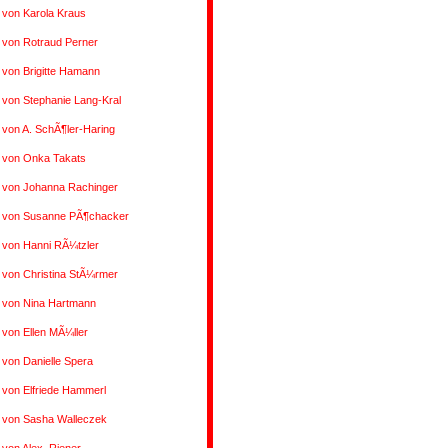
 von Karola Kraus
 von Rotraud Perner
 von Brigitte Hamann
 von Stephanie Lang-Kral
 von A. SchÃ¶ler-Haring
s von Onka Takats
s von Johanna Rachinger
s von Susanne PÃ¶chacker
 von Hanni RÃ¼tzler
 von Christina StÃ¼rmer
s von Nina Hartmann
 von Ellen MÃ¼ller
 von Danielle Spera
 von Elfriede Hammerl
s von Sasha Walleczek