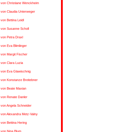
 von Christiane Wenckheim
 von Claudia Unterweger
 von Bettina Leidl
 von Susanne Scholl
 von Petra Draxl
 von Eva Blimlinger
 von Margit Fischer
 von Clara Luzia
 von Eva Glawischnig
 von Konstanze Breitebner
 von Beate Maxian
 von Renate Danler
 von Angela Schneider
 von Alexandra Metz-Valny
 von Bettina Hering
 von Nina Blum