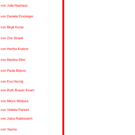
 von Julia Nauhaus
 von Daniela Emminger
 von Birgit Kuras
 von Zoe Straub
 von Hertha Kratzer
 von Martina Ebm
 von Paula Bolyos
 von Eva Herzig
s von Ruth Brauer-Kvam
s von Mieze Medusa
von Violetta Parisini
 von Julya Rabinowich
s von Yasmo