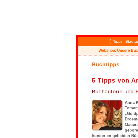
[
Tipps
Stadtg
Webshop: Unsere Büc
Buchtipps
5 Tipps von 
Buchautorin und 
Anna K
Toman.
„Goldp
Droeme
Mauerb
gebore
hunderten geliebten Bü