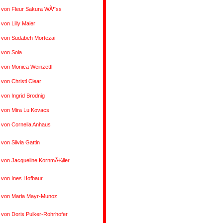
s von Fleur Sakura WÃ¶ss
 von Lilly Maier
 von Sudabeh Mortezai
 von Soia
 von Monica Weinzettl
 von Christl Clear
 von Ingrid Brodnig
 von Mira Lu Kovacs
 von Cornelia Anhaus
 von Silvia Gattin
 von Jacqueline KornmÃ¼ller
 von Ines Hofbaur
s von Maria Mayr-Munoz
 von Doris Pulker-Rohrhofer