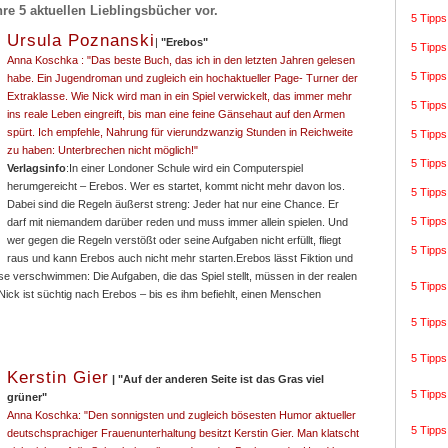
ihre 5 aktuellen Lieblingsbücher vor.
5 Tipp
Ursula Poznansk
i
|
"
Erebos"
5 Tipps
Anna Koschka : "Das beste Buch, das ich in den letzten Jahren gelesen
5 Tipps
habe. Ein Jugendroman und zugleich ein hochaktueller Page- Turner der
Extraklasse. Wie Nick wird man in ein Spiel verwickelt, das immer mehr
5 Tipps
ins reale Leben eingreift, bis man eine feine Gänsehaut auf den Armen
spürt. Ich empfehle, Nahrung für vierundzwanzig Stunden in Reichweite
5 Tipps
zu haben: Unterbrechen nicht möglich!"
5 Tipps
Verlagsinfo
:In einer Londoner Schule wird ein Computerspiel
herumgereicht – Erebos. Wer es startet, kommt nicht mehr davon los.
5 Tipps
Dabei sind die Regeln äußerst streng: Jeder hat nur eine Chance. Er
5 Tipps
darf mit niemandem darüber reden und muss immer allein spielen. Und
wer gegen die Regeln verstößt oder seine Aufgaben nicht erfüllt, fliegt
5 Tipps
raus und kann Erebos auch nicht mehr starten.Erebos lässt Fiktion und
eise verschwimmen: Die Aufgaben, die das Spiel stellt, müssen in der realen
5 Tipps
ick ist süchtig nach Erebos – bis es ihm befiehlt, einen Menschen
5 Tipps
5 Tipps
Kerstin Gier
| "Auf der anderen Seite ist das Gras viel
5 Tipp
grüner"
Anna Koschka:
"Den sonnigsten und zugleich bösesten Humor aktueller
5 Tipps
deutschsprachiger Frauenunterhaltung besitzt Kerstin Gier. Man klatscht