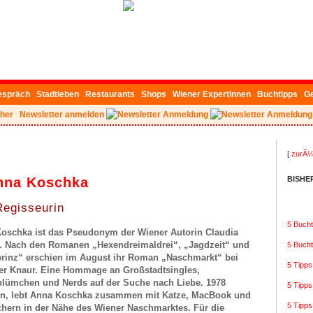
espräch
Stadtleben
Restaurants
Shops
Wiener ExpertInnen
Buchtipps
G
her
Newsletter anmelden
[
zurÃ¼
Anna Koschka
BISHE
Regisseurin
5 Bucht
oschka ist das Pseudonym der Wiener Autorin Claudia
 Nach den Romanen „Hexendreimaldrei“, „Jagdzeit“ und
5 Buch
rinz“ erschien im August ihr Roman „Naschmarkt“ bei
5 Tipp
r Knaur. Eine Hommage an Großstadtsingles,
lümchen und Nerds auf der Suche nach Liebe. 1978
5 Tipp
n, lebt Anna Koschka zusammen mit Katze, MacBook und
5 Tipps
chern in der Nähe des Wiener Naschmarktes. Für die