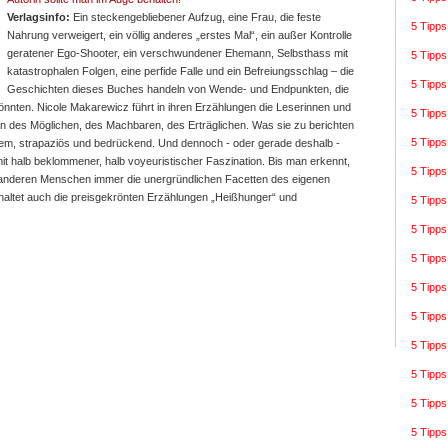
Verlagsinfo:
Ein steckengebliebener Aufzug, eine Frau, die feste
5 Tipps
Nahrung verweigert, ein völlig anderes „erstes Mal“, ein außer Kontrolle
geratener Ego-Shooter, ein verschwundener Ehemann, Selbsthass mit
5 Tipp
katastrophalen Folgen, eine perfide Falle und ein Befreiungsschlag – die
5 Tipp
Geschichten dieses Buches handeln von Wende- und Endpunkten, die
önnten. Nicole Makarewicz führt in ihren Erzählungen die Leserinnen und
5 Tipp
n des Möglichen, des Machbaren, des Erträglichen. Was sie zu berichten
5 Tipp
uem, strapaziös und bedrückend. Und dennoch - oder gerade deshalb -
t halb beklommener, halb voyeuristischer Faszination. Bis man erkennt,
5 Tipps
 anderen Menschen immer die unergründlichen Facetten des eigenen
nhaltet auch die preisgekrönten Erzählungen „Heißhunger“ und
5 Tipps
5 Tipps
5 Tipp
5 Tipp
5 Tipps
5 Tipps
5 Tipps
5 Tipps
5 Tipps