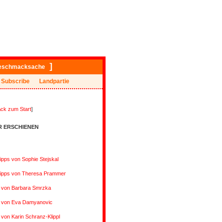
]
eschmacksache
Subscribe
Landpartie
ck zum Start
]
R ERSCHIENEN
ipps von Sophie Stejskal
tipps von Theresa Prammer
s von Barbara Smrzka
s von Eva Damyanovic
 von Karin Schranz-Klippl