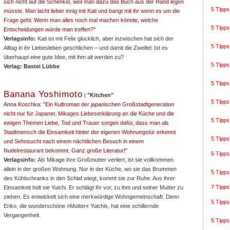
sich nicht auf die Schenkel, weil man dazu das Buch aus der Hand legen
5 Tipps
müsste. Man lacht lieber innig mit Kati und bangt mit ihr wenn es um die
Frage geht: Wenn man alles noch mal machen könnte, welche
5 Tipps
Entscheidungen würde man treffen?"
Verlagsinfo:
Kati ist mit Felix glücklich, aber inzwischen hat sich der
5 Tipps
Alltag in ihr Liebesleben geschlichen – und damit die Zweifel: Ist es
überhaupt eine gute Idee, mit ihm alt werden zu?
5 Tipps
Verlag: Bastei Lübbe
5 Tipps
Banana Yoshimoto
|
"
Kitchen"
5 Tipps
Anna Koschka: "Ein Kultroman der japanischen Großstadtgeneration
nicht nur für Japaner. Mikages Liebeserklärung an die Küche und die
5 Tipps
ewigen Themen Liebe, Tod und Trauer sorgen dafür, dass man als
Stadtmensch die Einsamkeit hinter der eigenen Wohnungstür erkennt
5 Tipps
und Sehnsucht nach einem nächtlichen Besuch in einem
Nudelrestaurant bekommt. Ganz große Literatur!"
5 Tipp
Verlagsinfo:
Als Mikage ihre Großmutter verliert, ist sie vollkommen
allein in der großen Wohnung. Nur in der Küche, wo sie das Brummen
5 Tipp
des Kühlschranks in den Schlaf wiegt, kommt sie zur Ruhe. Aus ihrer
7 Tipps 
Einsamkeit holt sie Yuichi. Er schlägt ihr vor, zu ihm und seiner Mutter zu
ziehen. Es entwickelt sich eine merkwürdige Wohngemeinschaft. Denn
5 Tipps
Eriko, die wunderschöne »Mutter« Yuichis, hat eine schillernde
Vergangenheit.
5 Tipp