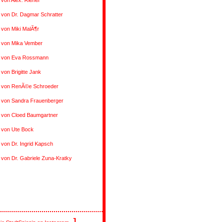
 von Alex. Riener
 von Dr. Dagmar Schratter
 von Miki MalÃ¶r
s von Mika Vember
s von Eva Rossmann
 von Brigitte Jank
s von RenÃ©e Schroeder
s von Sandra Frauenberger
s von Cloed Baumgartner
 von Ute Bock
 von Dr. Ingrid Kapsch
 von Dr. Gabriele Zuna-Kratky
]