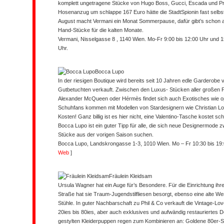
komplett ungetragene Stücke von Hugo Boss, Gucci, Escada und Pr
Hosenanzug um schlappe 167 Euro hätte die StadtSpionin fast selbs
August macht Vermani ein Monat Sommerpause, dafür gibt’s schon a
Hand-Stücke für die kalten Monate.
Vermani, Nisselgasse 8 , 1140 Wien. Mo-Fr 9:00 bis 12:00 Uhr und 15
Uhr.
Bocca Lupo
In der riesigen Boutique wird bereits seit 10 Jahren edle Garderob
Gutbetuchten verkauft. Zwischen den Luxus- Stücken aller großen P
Alexander McQueen oder Hérmès findet sich auch Exotisches wie opu
Schuhfans kommen mit Modellen von Stardesignern wie Christian Lou
Kosten! Ganz billig ist es hier nicht, eine Valentino-Tasche kostet 
Bocca Lupo ist ein guter Tipp für alle, die sich neue Designermode z
Stücke aus der vorigen Saison suchen.
Bocca Lupo, Landskrongasse 1-3, 1010 Wien. Mo – Fr 10:30 bis 19:0
Web
]
Fräulein Kleidsam
Ursula Wagner hat ein Auge für’s Besondere. Für die Einrichtung i
Straße hat sie Traum-Jugendstilfliesen besorgt, ebenso eine alte W
Stühle. In guter Nachbarschaft zu Phil & Co verkauft die Vintage-Lov
20ies bis 80ies, aber auch exklusives und aufwändig restauriertes
gestylten Kleiderpuppen regen zum Kombinieren an: Goldene 80er-Stief