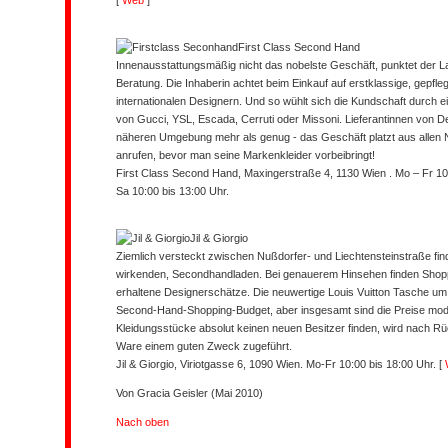
[
Web
]
First Class Second Hand
Innenausstattungsmäßig nicht das nobelste Geschäft, punktet der La
Beratung. Die Inhaberin achtet beim Einkauf auf erstklassige, gepf
internationalen Designern. Und so wühlt sich die Kundschaft durch e
von Gucci, YSL, Escada, Cerruti oder Missoni. Lieferantinnen von De
näheren Umgebung mehr als genug - das Geschäft platzt aus allen 
anrufen, bevor man seine Markenkleider vorbeibringt!
First Class Second Hand, Maxingerstraße 4, 1130 Wien . Mo – Fr 10:
Sa 10:00 bis 13:00 Uhr.
Jil & Giorgio
Ziemlich versteckt zwischen Nußdorfer- und Liechtensteinstraße fin
wirkenden, Secondhandladen. Bei genauerem Hinsehen finden Shopp
erhaltene Designerschätze. Die neuwertige Louis Vuitton Tasche um
Second-Hand-Shopping-Budget, aber insgesamt sind die Preise moder
Kleidungsstücke absolut keinen neuen Besitzer finden, wird nach Rüc
Ware einem guten Zweck zugeführt.
Jil & Giorgio, Viriotgasse 6, 1090 Wien. Mo-Fr 10:00 bis 18:00 Uhr.
[
Von
Gracia Geisler
(Mai 2010)
Nach oben