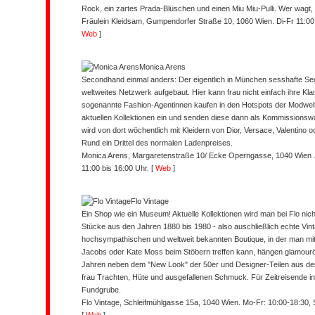
Rock, ein zartes Prada-Blüschen und einen Miu Miu-Pulli. Wer wagt, 
Fräulein Kleidsam, Gumpendorfer Straße 10, 1060 Wien. Di-Fr 11:00 
Web
]
Monica Arens
Secondhand einmal anders: Der eigentlich in München sesshafte Se
weltweites Netzwerk aufgebaut. Hier kann frau nicht einfach ihre Kl
sogenannte Fashion-Agentinnen kaufen in den Hotspots der Modwelt
aktuellen Kollektionen ein und senden diese dann als Kommissionsw
wird von dort wöchentlich mit Kleidern von Dior, Versace, Valentino o
Rund ein Drittel des normalen Ladenpreises.
Monica Arens, Margaretenstraße 10/ Ecke Operngasse, 1040 Wien . 
11:00 bis 16:00 Uhr.
[
Web
]
Flo Vintage
Ein Shop wie ein Museum! Aktuelle Kollektionen wird man bei Flo nic
Stücke aus den Jahren 1880 bis 1980 - also auschließlich echte Vin
hochsympathischen und weltweit bekannten Boutique, in der man mi
Jacobs oder Kate Moss beim Stöbern treffen kann, hängen glamour
Jahren neben dem "New Look" der 50er und Designer-Teilen aus den
frau Trachten, Hüte und ausgefallenen Schmuck. Für Zeitreisende 
Fundgrube.
Flo Vintage, Schleifmühlgasse 15a, 1040 Wien. Mo-Fr: 10:00-18:30, 