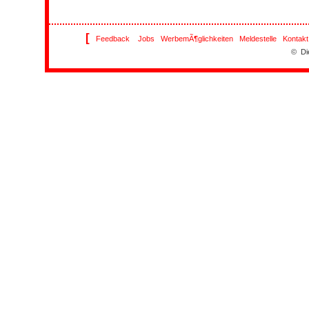
[
Feedback
Jobs
WerbemÃ¶glichkeiten
Meldestelle
Kontakt
© Di