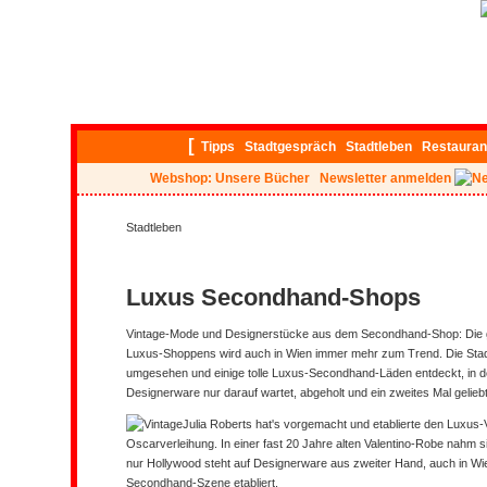
[
Tipps
Stadtgespräch
Stadtleben
Restauran
Webshop: Unsere Bücher
Newsletter anmelden
Stadtleben
Luxus Secondhand-Shops
Vintage-Mode und Designerstücke aus dem Secondhand-Shop: Die 
Luxus-Shoppens wird auch in Wien immer mehr zum Trend. Die Stadt
umgesehen und einige tolle Luxus-Secondhand-Läden entdeckt, in d
Designerware nur darauf wartet, abgeholt und ein zweites Mal gelieb
Julia Roberts hat's vorgemacht und etablierte den Luxus-
Oscarverleihung. In einer fast 20 Jahre alten Valentino-Robe nahm si
nur
Hollywood
steht auf Designerware aus zweiter Hand, auch in Wie
Secondhand-Szene etabliert.