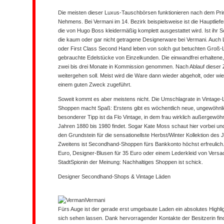
Die meisten dieser Luxus-Tauschbörsen funktionieren nach dem Pr
Nehmens. Bei Vermani im 14. Bezirk beispielsweise ist die Hauptliefe
die von
Hugo Boss
kleidermäßig komplett ausgestattet wird. Ist ihr S
die kaum oder gar nicht getragene Designerware bei Vermani. Auch
oder First Class Second Hand leben von solch gut betuchten Groß-
gebrauchte Edelstücke von Einzelkunden. Die
einwandfrei erhaltene
zwei bis drei Monate in Kommission genommen. Nach Ablauf dieser 
weitergehen soll. Meist wird die Ware dann wieder abgeholt, oder wi
einem guten Zweck zugeführt.
Soweit kommt es aber meistens nicht. Die Umschlagrate in Vintage
Shoppen macht Spaß: Erstens gibt es
wöchentlich
neue, ungewöhnli
besonderer Tipp ist da Flo Vintage, in dem frau wirklich außergewöh
Jahren 1880 bis 1980 findet. Sogar Kate Moss schaut hier vorbei un
den Grundstein für die sensationellste Herbst/Winter Kollektion des 
Zweitens ist Secondhand-Shoppen fürs Bankkonto
höchst erfreulich
Euro, Designer-Blusen für 35 Euro oder einem Lederkleid von Versac
StadtSpionin der Meinung:
Nachhaltiges Shoppen
ist schick.
Designer Secondhand-Shops & Vintage Läden
Vermani
Fürs Auge ist der gerade erst umgebaute Laden ein absolutes Highl
sich sehen lassen. Dank hervorragender Kontakte der Besitzerin fin