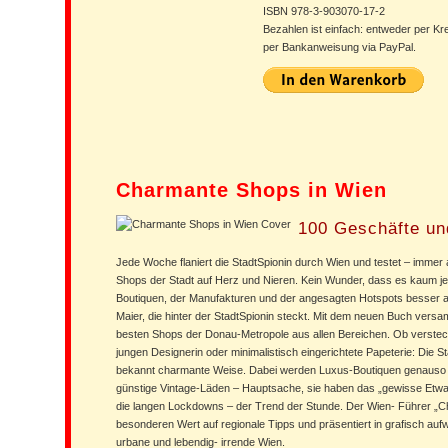
ISBN 978-3-903070-17-2
Bezahlen ist einfach: entweder per Kr
per Bankanweisung via PayPal.
Charmante Shops in Wien
100 Geschäfte un
Jede Woche flaniert die StadtSpionin durch Wien und testet – imme
Shops der Stadt auf Herz und Nieren. Kein Wunder, dass es kaum jem
Boutiquen, der Manufakturen und der angesagten Hotspots besser au
Maier, die hinter der StadtSpionin steckt. Mit dem neuen Buch versa
besten Shops der Donau-Metropole aus allen Bereichen. Ob versteck
jungen Designerin oder minimalistisch eingerichtete Papeterie: Die Sta
bekannt charmante Weise. Dabei werden Luxus-Boutiquen genauso v
günstige Vintage-Läden – Hauptsache, sie haben das „gewisse Etwas“
die langen Lockdowns – der Trend der Stunde. Der Wien- Führer „C
besonderen Wert auf regionale Tipps und präsentiert in grafisch auf
urbane und lebendig- irrende Wien.