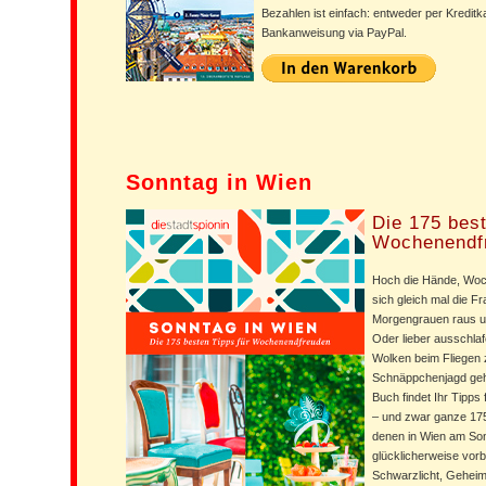
Bezahlen ist einfach: entweder per Kreditk
Bankanweisung via PayPal.
Sonntag in Wien
Die 175 best
Wochenendf
Hoch die Hände, Woch
sich gleich mal die F
Morgengrauen raus un
Oder lieber ausschla
Wolken beim Fliegen 
Schnäppchenjagd gehe
Buch findet Ihr Tipps
– und zwar ganze 175 
denen in Wien am Sonn
glücklicherweise vorbe
Schwarzlicht, Geheim