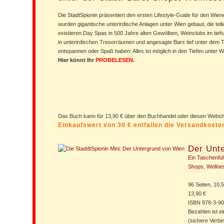
Die StadtSpionin präsentiert den ersten Lifestyle-Guide für den Wiene
wurden gigantische unterirdische Anlagen unter Wien gebaut, die tei
existieren Day Spas in 500 Jahre alten Gewölben, Weinclubs im tief
in unterirdischen Tresorräumen und angesagte Bars tief unter dem Tr
entspannen oder Spaß haben: Alles ist möglich in den Tiefen unter W
Hier könnt Ihr
PROBELESEN.
Das Buch kann für 13,90 € über den Buchhandel oder diesen Web
Einkaufswert von 30 € entfallen die Versandkost
Der Unt
Ein Taschenfüh
Shops, Wellne
96 Seiten, 10,
13,90 €
ISBN 978-3-9
Bezahlen ist e
(sichere Verb