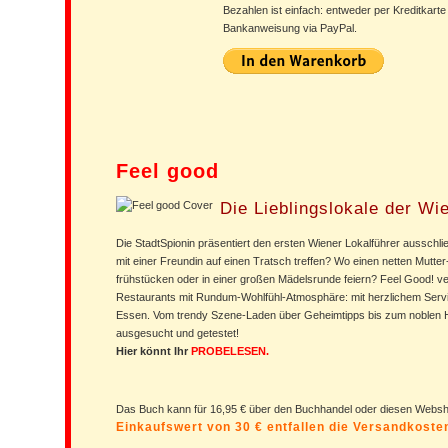
Bezahlen ist einfach: entweder per Kreditkarte
Bankanweisung via PayPal.
Feel good
Die Lieblingslokale der Wi
Die StadtSpionin präsentiert den ersten Wiener Lokalführer ausschli
mit einer Freundin auf einen Tratsch treffen? Wo einen netten Mutte
frühstücken oder in einer großen Mädelsrunde feiern? Feel Good! v
Restaurants mit Rundum-Wohlfühl-Atmosphäre: mit herzlichem Servi
Essen. Vom trendy Szene-Laden über Geheimtipps bis zum noblen Ha
ausgesucht und getestet!
Hier könnt Ihr
PROBELESEN.
Das Buch kann für 16,95 € über den Buchhandel oder diesen Web
Einkaufswert von 30 € entfallen die Versandkost