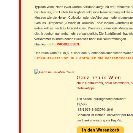
Typisch Wien: Nach zwei Jahren Stillstand aufgrund der Pandemie erf
bis Genuss, von Hotels bis Nightlife folgt eine Neueröffnung auf die
Museen wie die Horten Collection oder die Albertina modern begeist
Genuss-Tempel wie „A World of Delicious Food“ locken Gourmets und
entwickelt sich echtes Grätzl-Leben. Dass es zudem jede Menge n
gibt, ist schon gar nicht mehr verwunderlich. Die StadtSpionin hat 
versammelt in ihrem neuen Buch weit über 100 Neueröffnungen.
Hier könnt Ihr
PROBELESEN.
Das Buch kann für 19,50 € über den Buchhandel oder diesen Web
Einkaufswert von 30 € entfallen die Versandkost
Ganz neu in Wien
Neue Restaurants, neue Stadtviertel,
Geheimtipps
128 Seiten, durchgehend bebildert
19,50 €
ISBN 978-3-903070-19-6
Bezahlen ist einfach: entweder per Kre
per Bankanweisung via PayPal.