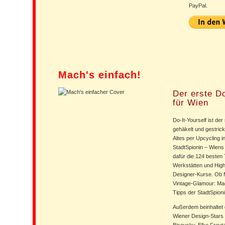
PayPal.
Mach's einfach!
Der erste Do
für Wien
Do-It-Yourself ist de
gehäkelt und gestric
Altes per Upcycling i
StadtSpionin – Wiens 
dafür die 124 besten
Werkstätten und Hig
Designer-Kurse. Ob 
Vintage-Glamour: Mach
Tipps der StadtSpioni
Außerdem beinhaltet 
Wiener Design-Stars
Bisovsky, Elke Freyt