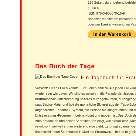
128 Seiten, durchgehend bebilde
19,50 €
ISBN 978-3-903070-18-9
Bezahlen ist einfach: entweder p
oder per Bankanweisung via Pay
Das Buch der Tage
Ein Tagebuch für Fra
Vorsicht: Dieses Buch könnte Euer Leben ändern! Auf jeden Fall wir
wieder sein wie davor. Wir sind es gewohnt, die Periode als lästiges 
kraftraubende Unterbrechung unseres durchgetakteten, durchgestyl
sagt Sabine Maier und holt die monatliche Bluterei aus der Tabu-Eck
angeborenes Feedback-System, die Periode als Jungbrunnen und di
Entstressungs-Programm. Lebhaft-bunt und modern ist
Das Buch de
zum Entdecken und selber Schreiben. Es zeigt, wie aktuell eine „Men
revolution“ weltweit immer weitere Kreise zieht. Es bringt spannende 
österreichischen Schriftstellerin Marlene Streeruwitz. Und es birgt ei