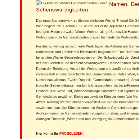
Namen. De
Sehenswürdigkeiten
Das neue Standardwerk zu diesem wichtigen Wiener Thema! Die Ge
Wien beginnt 1919, schon 1925 wurde der erste „typische“ Gemeinde
bezogen. Heute verwaltet Wiener Wohnen als größte soziale Hausv
Wohnungen – die Gemeindebauten prägen bis heute die Wohnlandsc
Für das aufwendig recherchierte Werk haben die Autoren alle Gemei
recherchiert und zahlreiches Bildmaterial beigesteuert. Das Buch stel
benannten Wiener Gemeindebauten vor. Der Schwerpunkt der Darstel
des/der Geehrten und der Sehenswürdigkeiten. Darüber hinaus we
Datum der Errichtung, Anzahl der Wohnungen und ausführende Archi
vorangestellt ist eine Geschichte des Gemeindebaus (Rotes Wien, 
Nationalsozialismus, Zweite Republik, Gemeindebau reloaded). Ansc
typische Gemeindebauten ausführlich besprochen: Barbara-Pramme
Heimhof, Karl-Wrba-Hof, Wohnhausanlage Sandleiten. Ein eigener A
Gemeindebau gewidmet. Einige ausgewählte KünstlerInnen (wie Maria 
Alfred Hrdlicka) werden ebenso vorgestellt wie aktuelle künstlerisc
sowie eine Liste aller KünstlerInnen, die Werke im Gemeindebau gest
ArchitektInnen, die Gemeindebauten ausgeführt haben, wird eingega
wichtigen Thematik „Widerstand und Verfolgung im Gemeindebau“ ein
Hier könnt Ihr
PROBELESEN.