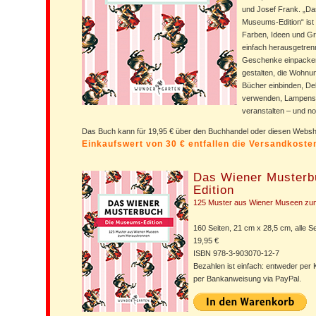
und Josef Frank. „Da
Museums-Edition“ ist
Farben, Ideen und Gra
einfach herausgetre
Geschenke einpacken,
gestalten, die Wohnu
Bücher einbinden, Dek
verwenden, Lampensc
veranstalten – und n
Das Buch kann für 19,95 € über den Buchhandel oder diesen Web
Einkaufswert von 30 € entfallen die Versandkost
Das Wiener Musterb
Edition
125 Muster aus Wiener Museen zu
160 Seiten, 21 cm x 28,5 cm, alle Se
19,95 €
ISBN 978-3-903070-12-7
Bezahlen ist einfach: entweder per 
per Bankanweisung via PayPal.