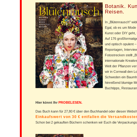
Botanik. Kun
Reisen.
In „Blütenrausch" wi
Egal, ob es um Mode
Kunst oder DIY geht, 
Auf 176 großformatige
und optisch opulent – 
Reportagen, Intervie
Fotostrecken stellt „
internationale Kreativ
Welt der Pflanzen v
wir in Cornwall den L
Schweden ein Baumha
hinreißend blumige M
Buchtipps, Restaurant
Hier könnt Ihr
PROBELESEN.
Das Buch kann für 27,80 € über den Buchhandel oder diesen Web
Einkaufswert von 30 € entfallen die Versandkost
Schon bei 2 gekauften Büchern schenken wir Euch die Verpackungs