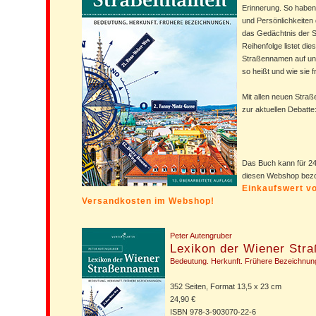
Erinnerung. So haben 
und Persönlichkeiten
das Gedächtnis der S
Reihenfolge listet di
Straßennamen auf und
so heißt und wie sie 
Mit allen neuen Stra
zur aktuellen Debatt
Das Buch kann für 24
diesen Webshop bez
Einkaufswert vo
Versandkosten im Webshop!
Peter Autengruber
Lexikon der Wiener Str
Bedeutung. Herkunft. Frühere Bezeichnun
352 Seiten, Format 13,5 x 23 cm
24,90 €
ISBN 978-3-903070-22-6