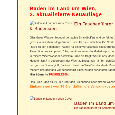
Baden im Land um Wien,
2. aktualisierte Neuauflage
Ein Taschenführer 
& Badenixen
Glasklares Wasser, liebevoll gemachte Strandbuffets und perfekte
gibt es wunderbare Möglichkeiten, der Hitze zu entfliehen. Die StadtS
Reise zu den schönsten Plätzen für ein unverfälschtes Badevergnügen
Flussbäder an Kamp und Ybbs, verrät romantische Geheimtipps un
in reinem Mineralwasser schwimmt. Und sie fragt: Warum ans Meer 
Haustür liegt? In Luberegg in der Wachau findet man nämlich den lä
der ganzen Donau gibt! „Baden im Land um Wien" ist der ideale Rei
modern gestaltet und voll gepackt mit Tipps zu den schönsten Bade
Hier könnt Ihr
PROBELESEN.
Das Buch kann für 19,50 € über den Buchhandel oder diesen Web
Einkaufswert von 30 € entfallen die Versandkost
Baden im Land um
Ein Taschenführer für Sommerfr