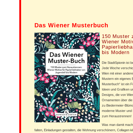
Das Wiener Musterbuch
150 Muster 
Wiener Moti
Papierliebha
bis Modern
Die StadtSpionin ist b
Jede Woche verschick
Wien mit einer andere
Mustern ein eigenes
Musterbuch“ ist ein 
Ideen und Grafiken u
Designs, die von Wien 
Ornamenten über die 
zu Biedermeier-Blümc
moderne Muster und h
zum Heraustrennen!
Was man damit macht
falten, Einladungen gestalten, die Wohnung verschönern, Collagen k