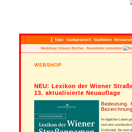
[
Tipps
Stadtgespräch
Stadtleben
Restauran
Webshop: Unsere Bücher
Newsletter anmelden
WEBSHOP
NEU: Lexikon der Wiener Stra
13. aktualisierte Neuauflage
Bedeutung. 
Bezeichnung
Im täglichen Leben g
sind eine unerlässlich
Großstadt. Sie sind ab